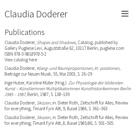
Claudia Doderer
Publications
Claudia Doderer,
Shapes and Shadows
, Catalog
, published by
Gallery Pugliese Levi, Auguststraße 62, 10117 Berlin, pugliese.com
ISBN 978-3-9818978-5-2
View catalog here
Claudia Doderer,
Klang- und Raumproportionen
, in:
positionen
,
Beiträge zur Neuen Musik, 55, Mai 2003, S. 26–29
Inge Huber, Karoline Müller (Hrsg.):
Zur Physiologie der bildenden
Kunst – Künstlerinnen Multiplikatorinnen Kunsthistorikerinnen Berlin
1985 – 1987,
Berlin, 1987, S. 138–139
Claudia Doderer,
Skizzen
, in: Dieter Roth, Zeitschrift für Alles, Review
for everything, Timarit Fyrir Allt, 9, Basel 1986, S. 361–363
Claudia Doderer,
Skizzen
, in: Dieter Roth, Zeitschrift für Alles, Review
for everything, Timarit Fyrir Allt, 8, Basel 1985/86, S. 501–505